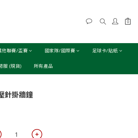
其他聯賽/盃賽
國家隊/國際賽
足球卡/貼紙
休閒服 (現貨)
所有產品
立即購買
壓針掛牆鐘