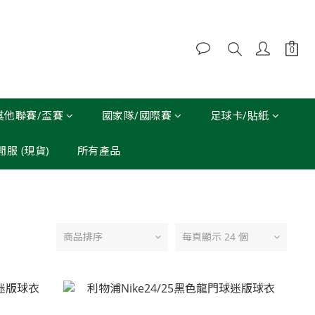
其他聯賽/盃賽
國家隊/國際賽
足球卡/貼紙
休閒服 (現貨)
所有產品
商品排序
每頁顯示 24 個