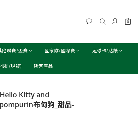
其他聯賽/盃賽
國家隊/國際賽
足球卡/貼紙
休閒服 (現貨)
所有產品
立即購買
ello Kitty and
ompompurin布甸狗_甜品-