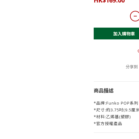
HK$169.00
加入購物車
分享到
商品描述
*品牌:Funko POP系列
*尺寸:約3.75吋(9.5厘
*材料:乙烯基(塑膠)
*官方授權產品