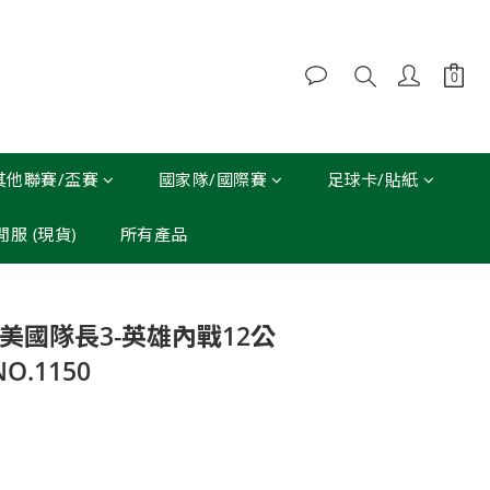
其他聯賽/盃賽
國家隊/國際賽
足球卡/貼紙
休閒服 (現貨)
所有產品
立即購買
P<美國隊長3-英雄內戰12公
O.1150