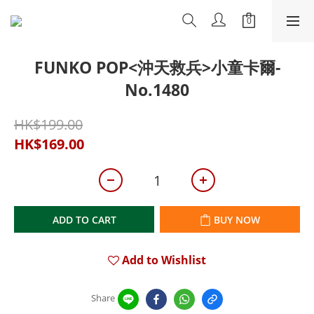
FUNKO POP<沖天救兵>小童卡爾-
No.1480
HK$199.00
HK$169.00
ADD TO CART
BUY NOW
Add to Wishlist
Share